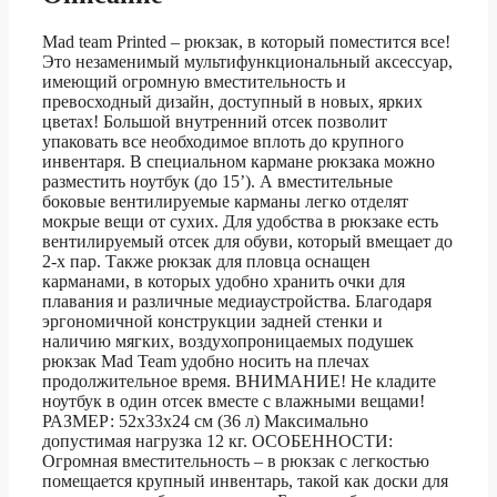
Mad team Printed – рюкзак, в который поместится все!
Это незаменимый мультифункциональный аксессуар,
имеющий огромную вместительность и
превосходный дизайн, доступный в новых, ярких
цветах! Большой внутренний отсек позволит
упаковать все необходимое вплоть до крупного
инвентаря. В специальном кармане рюкзака можно
разместить ноутбук (до 15’). А вместительные
боковые вентилируемые карманы легко отделят
мокрые вещи от сухих. Для удобства в рюкзаке есть
вентилируемый отсек для обуви, который вмещает до
2-х пар. Также рюкзак для пловца оснащен
карманами, в которых удобно хранить очки для
плавания и различные медиаустройства. Благодаря
эргономичной конструкции задней стенки и
наличию мягких, воздухопроницаемых подушек
рюкзак Mad Team удобно носить на плечах
продолжительное время. ВНИМАНИЕ! Не кладите
ноутбук в один отсек вместе с влажными вещами!
РАЗМЕР: 52x33x24 см (36 л) Максимально
допустимая нагрузка 12 кг. ОСОБЕННОСТИ:
Огромная вместительность – в рюкзак с легкостью
помещается крупный инвентарь, такой как доски для