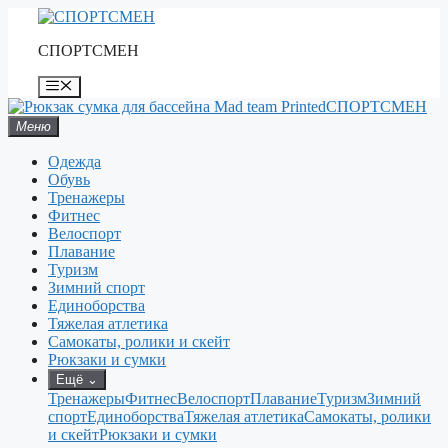
Перейти
к
СПОРТСМЕН
содержимому
Меню
СПОРТСМЕН
Меню
Одежда
Обувь
Тренажеры
Фитнес
Велоспорт
Плавание
Туризм
Зимний спорт
Единоборства
Тяжелая атлетика
Самокаты, ролики и скейт
Рюкзаки и сумки
Ещё
⌄
Тренажеры
Фитнес
Велоспорт
Плавание
Туризм
Зимний
спорт
Единоборства
Тяжелая атлетика
Самокаты, ролики
и скейт
Рюкзаки и сумки