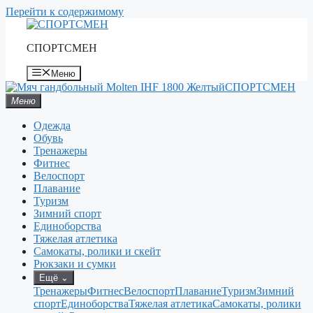
Перейти к содержимому
СПОРТСМЕН
Меню
СПОРТСМЕН
Меню
Одежда
Обувь
Тренажеры
Фитнес
Велоспорт
Плавание
Туризм
Зимний спорт
Единоборства
Тяжелая атлетика
Самокаты, ролики и скейт
Рюкзаки и сумки
Ещё
⌄
Тренажеры
Фитнес
Велоспорт
Плавание
Туризм
Зимний
спорт
Единоборства
Тяжелая атлетика
Самокаты, ролики