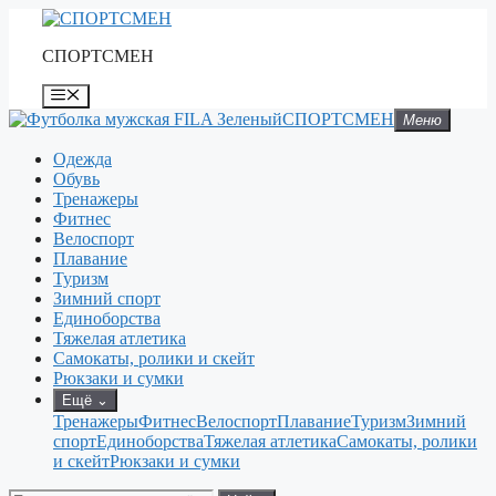
Перейти
к
СПОРТСМЕН
содержимому
Меню
СПОРТСМЕН
Меню
Одежда
Обувь
Тренажеры
Фитнес
Велоспорт
Плавание
Туризм
Зимний спорт
Единоборства
Тяжелая атлетика
Самокаты, ролики и скейт
Рюкзаки и сумки
Ещё
⌄
Тренажеры
Фитнес
Велоспорт
Плавание
Туризм
Зимний
спорт
Единоборства
Тяжелая атлетика
Самокаты, ролики
и скейт
Рюкзаки и сумки