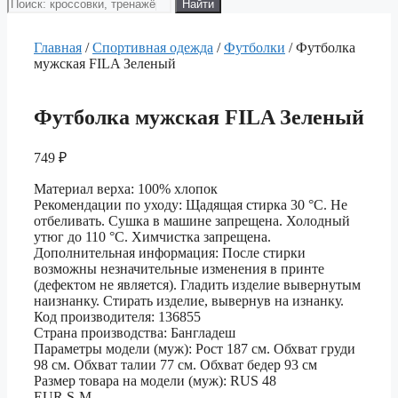
Поиск
Найти
товаров
Главная
/
Спортивная одежда
/
Футболки
/ Футболка
мужская FILA Зеленый
Футболка мужская FILA Зеленый
749
₽
Материал верха: 100% хлопок
Рекомендации по уходу: Щадящая стирка 30 °C. Не
отбеливать. Сушка в машине запрещена. Холодный
утюг до 110 °C. Химчистка запрещена.
Дополнительная информация: После стирки
возможны незначительные изменения в принте
(дефектом не является). Гладить изделие вывернутым
наизнанку. Стирать изделие, вывернув на изнанку.
Код производителя: 136855
Страна производства: Бангладеш
Параметры модели (муж): Рост 187 см. Обхват груди
98 см. Обхват талии 77 см. Обхват бедер 93 см
Размер товара на модели (муж): RUS 48
EUR S-M