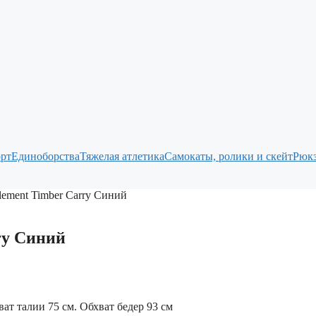
рт
Единоборства
Тяжелая атлетика
Самокаты, ролики и скейт
Рюкз
lement Timber Carry Синий
ry Синий
ат талии 75 см. Обхват бедер 93 см