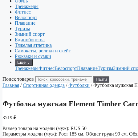
Обувь
Тренажеры
Фитнес
Велоспорт
Плавание
Туризм
Зимний спорт
Единоборства
Тяжелая атлетика
Самокаты, ролики и скейт
Рюкзаки и сумки
Ещё
⌄
Тренажеры
Фитнес
Велоспорт
Плавание
Туризм
Зимний спо
Поиск товаров
Найти
Главная
/
Спортивная одежда
/
Футболки
/ Футболка мужская E
Футболка мужская Element Timber Car
3519
₽
Размер товара на модели (муж): RUS 50
Параметры модели (муж): Рост 185 см. Обхват груди 99 см. Обхв