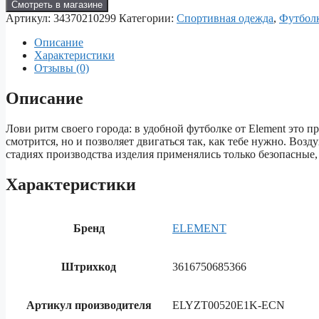
Смотреть в магазине
Артикул:
34370210299
Категории:
Спортивная одежда
,
Футбол
Описание
Характеристики
Отзывы (0)
Описание
Лови ритм своего города: в удобной футболке от Element это 
смотрится, но и позволяет двигаться так, как тебе нужно. Воз
стадиях производства изделия применялись только безопасные
Характеристики
Бренд
ELEMENT
Штрихкод
3616750685366
Артикул производителя
ELYZT00520E1K-ECN