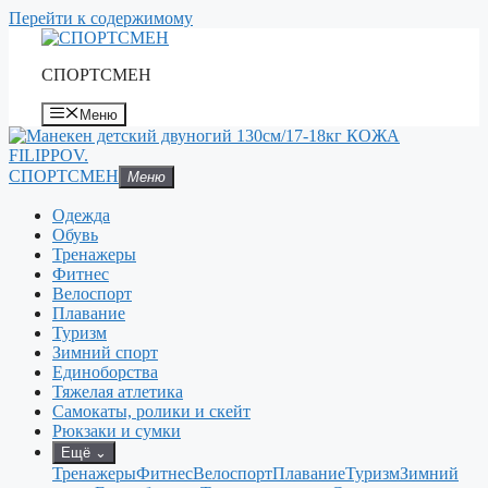
Перейти к содержимому
СПОРТСМЕН
Меню
СПОРТСМЕН
Меню
Одежда
Обувь
Тренажеры
Фитнес
Велоспорт
Плавание
Туризм
Зимний спорт
Единоборства
Тяжелая атлетика
Самокаты, ролики и скейт
Рюкзаки и сумки
Ещё
⌄
Тренажеры
Фитнес
Велоспорт
Плавание
Туризм
Зимний