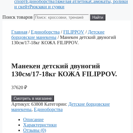
спорт
Единоборства
Тяжелая атлетика
Самокаты, ролики
и скейт
Рюкзаки и сумки
Поиск товаров
Найти
Главная
/
Единоборства
/
FILIPPOV
/
Детские
борцовские манекены
/ Манекен детский двуногий
130см/17-18кг КОЖА FILIPPOV.
Манекен детский двуногий
130см/17-18кг КОЖА FILIPPOV.
37620
₽
Смотреть в магазине
Артикул:
63808
Категории:
Детские борцовские
манекены
,
Единоборства
Описание
Характеристики
Отзывы (0)