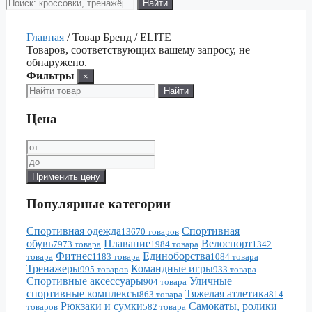
Поиск
Найти
товаров
Главная
/ Товар Бренд / ELITE
Товаров, соответствующих вашему запросу, не
обнаружено.
Фильтры
×
Найти
Цена
Применить цену
Популярные категории
Спортивная одежда
Спортивная
13670 товаров
обувь
Плавание
Велоспорт
7973 товара
1984 товара
1342
Фитнес
Единоборства
товара
1183 товара
1084 товара
Тренажеры
Командные игры
995 товаров
933 товара
Спортивные аксессуары
Уличные
904 товара
спортивные комплексы
Тяжелая атлетика
863 товара
814
Рюкзаки и сумки
Самокаты, ролики
товаров
582 товара