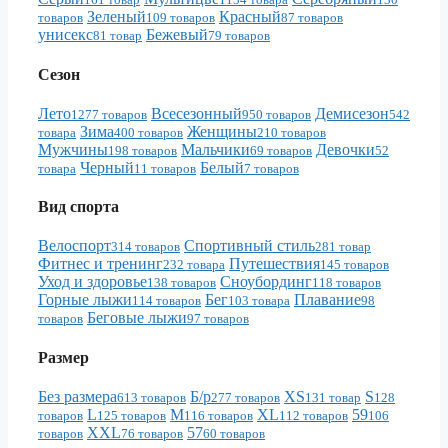
Зеленый
Красный
товаров
109 товаров
87 товаров
унисекс
Бежевый
81 товар
79 товаров
Сезон
Лето
Всесезонный
Демисезон
1277 товаров
950 товаров
542
Зима
Женщины
товара
400 товаров
210 товаров
Мужчины
Мальчики
Девочки
198 товаров
69 товаров
52
Черный
Белый
товара
11 товаров
7 товаров
Вид спорта
Велоспорт
Спортивный стиль
314 товаров
281 товар
Фитнес и тренинг
Путешествия
232 товара
145 товаров
Уход и здоровье
Сноубординг
138 товаров
118 товаров
Горные лыжи
Бег
Плавание
114 товаров
103 товара
98
Беговые лыжи
товаров
97 товаров
Размер
Без размера
Б/р
XS
S
613 товаров
277 товаров
131 товар
128
L
M
XL
59
товаров
125 товаров
116 товаров
112 товаров
106
XXL
57
товаров
76 товаров
60 товаров