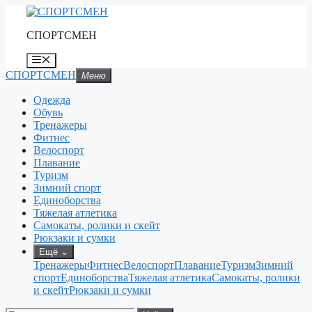
Перейти
к
СПОРТСМЕН
содержимому
Меню
СПОРТСМЕН
Меню
Одежда
Обувь
Тренажеры
Фитнес
Велоспорт
Плавание
Туризм
Зимний спорт
Единоборства
Тяжелая атлетика
Самокаты, ролики и скейт
Рюкзаки и сумки
Ещё
⌄
Тренажеры
Фитнес
Велоспорт
Плавание
Туризм
Зимний
спорт
Единоборства
Тяжелая атлетика
Самокаты, ролики
и скейт
Рюкзаки и сумки