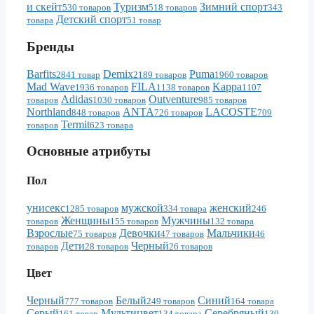
и скейт
Туризм
Зимний спорт
530 товаров
518 товаров
343
Детский спорт
товара
51 товар
Бренды
Barfits
Demix
Puma
2841 товар
2189 товаров
1960 товаров
Mad Wave
FILA
Kappa
1936 товаров
1138 товаров
1107
Adidas
Outventure
товаров
1030 товаров
985 товаров
Northland
ANTA
LACOSTE
848 товаров
726 товаров
709
Termit
товаров
623 товара
Основные атрибуты
Пол
унисекс
мужской
женский
1285 товаров
334 товара
246
Женщины
Мужчины
товаров
155 товаров
132 товара
Взрослые
Девочки
Мальчики
75 товаров
47 товаров
46
Дети
Черный
товаров
28 товаров
26 товаров
Цвет
Черный
Белый
Синий
777 товаров
249 товаров
164 товара
Серый
Мультицвет
Серебряный
161 товар
134 товара
130